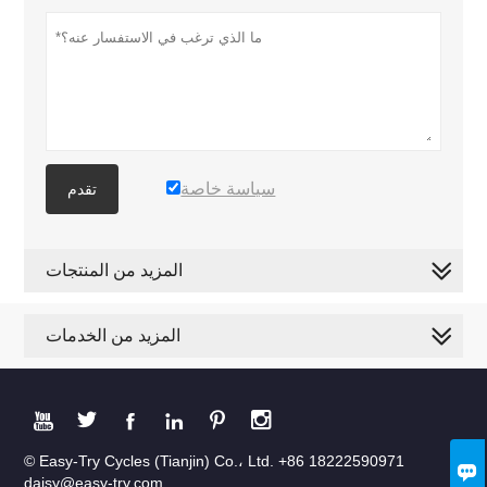
سياسة خاصة
تقدم
المزيد من المنتجات
المزيد من الخدمات






© Easy-Try Cycles (Tianjin) Co.، Ltd. +86 18222590971

daisy@easy-try.com