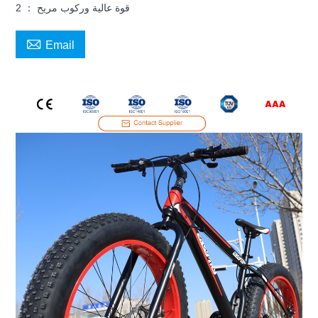
2 ： قوة عالية وركوب مريح

Email