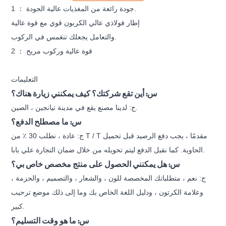
1 ： جودة رائعة من المغذيات عالية الجودة.
إطار فولاذي عالي الكربون قوي مع قوة عالية
والتعامل يجعلك تنغمس في الركوب.
2 ： قوة عالية وركوب مريح
التعليمات
س: أين تقع شركتك؟ كيف يمكنني زيارة هناك؟
ج: لدينا مصنع يقع في مدينة تيانجين ، الصين.
س: ما مصطلح الدفع؟
ج: عادة ، نطلب 30 ٪ من T / T مقدمًا ، يجب دفع الرصيد قبل تحميل
الحاوية. كما نقبل الدفع ليتم تحويله من خلال ضمان التجارة علي بابا.
س: هل يمكنني الحصول على منتج مخصص خاص بي؟
ج: نعم ، متطلباتك المخصصة للون ، والشعار ، والتصميم ، والحزمة ،
وعلامة الكرتون ، ودليل اللغة الخاص بك وما إلى ذلك موضع ترحيب
كبير.
س: ما هو وقت التسليم؟